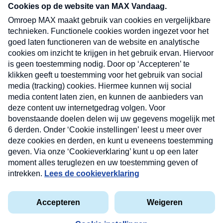
nieuwsbrief. Elke vrijdag- en dinsdagochtend in
uw mailbox.
Verzend
Nieuwsbrief
Neem hier een gratis abonnement op onze
nieuwsbrief. Elke vrijdag- en dinsdagochtend in uw
mailbox.
Contact
Algemene voorwaarden
Privacyverklaring
Cookieverklaring
Kwetsbaarheid melden
privacyverklaring
Copyright © 2026 MAX Vandaag -
Omroep MAX