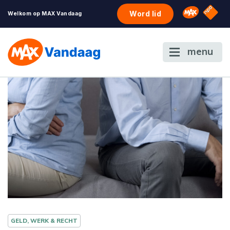
NPO S
Omroep 
Word lid
Welkom op MAX Vandaag
menu
GELD, WERK & RECHT