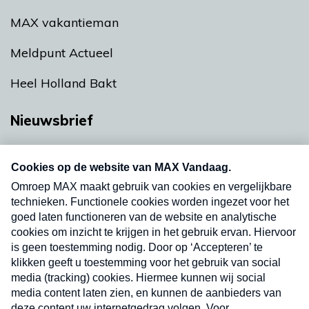
MAX vakantieman
Meldpunt Actueel
Heel Holland Bakt
Nieuwsbrief
Neem hier een gratis abonnement op onze
nieuwsbrief. Elke vrijdag- en dinsdagochtend in
uw mailbox.
Verzend