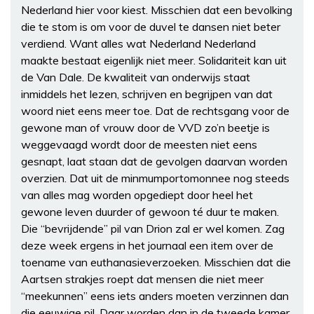
Nederland hier voor kiest. Misschien dat een bevolking
die te stom is om voor de duvel te dansen niet beter
verdiend. Want alles wat Nederland Nederland
maakte bestaat eigenlijk niet meer. Solidariteit kan uit
de Van Dale. De kwaliteit van onderwijs staat
inmiddels het lezen, schrijven en begrijpen van dat
woord niet eens meer toe. Dat de rechtsgang voor de
gewone man of vrouw door de VVD zo’n beetje is
weggevaagd wordt door de meesten niet eens
gesnapt, laat staan dat de gevolgen daarvan worden
overzien. Dat uit de minmumportomonnee nog steeds
van alles mag worden opgediept door heel het
gewone leven duurder of gewoon té duur te maken.
Die “bevrijdende” pil van Drion zal er wel komen. Zag
deze week ergens in het journaal een item over de
toename van euthanasieverzoeken. Misschien dat die
Aartsen strakjes roept dat mensen die niet meer
“meekunnen” eens iets anders moeten verzinnen dan
die eeuwige pil. Daar worden dan in de tweede kamer