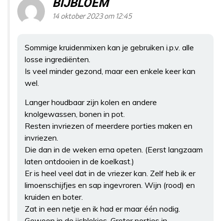
BIJBLOEM
14 oktober 2023 om 12:45
Sommige kruidenmixen kan je gebruiken i.p.v. alle
losse ingrediënten.
Is veel minder gezond, maar een enkele keer kan
wel.
Langer houdbaar zijn kolen en andere
knolgewassen, bonen in pot.
Resten invriezen of meerdere porties maken en
invriezen.
Die dan in de weken erna opeten. (Eerst langzaam
laten ontdooien in de koelkast.)
Er is heel veel dat in de vriezer kan. Zelf heb ik er
limoenschijfjes en sap ingevroren. Wijn (rood) en
kruiden en boter.
Zat in een netje en ik had er maar één nodig.
Gewoon in de ijsblokjes. Groter porties in