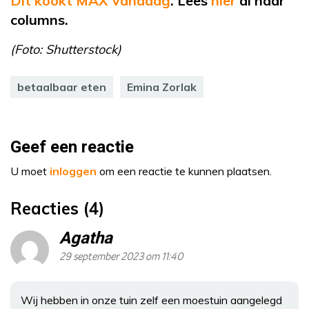
Dit kookt MAX Vandaag
. Lees
hier
al haar
columns.
(Foto: Shutterstock)
betaalbaar eten
Emina Zorlak
Geef een reactie
U moet
inloggen
om een reactie te kunnen plaatsen.
Reacties (4)
Agatha
29 september 2023 om 11:40
Wij hebben in onze tuin zelf een moestuin aangelegd