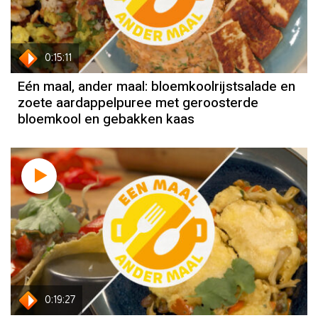
0:15:11
Eén maal, ander maal: bloemkoolrijstsalade en
zoete aardappelpuree met geroosterde
bloemkool en gebakken kaas
0:19:27