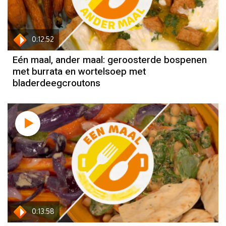
0:12:52
Eén maal, ander maal: geroosterde bospenen
met burrata en wortelsoep met
bladerdeegcroutons
0:13:58