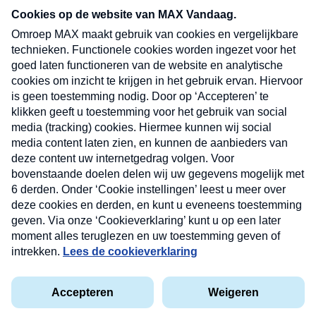
nieuwsbrief. Elke vrijdag- en dinsdagochtend in
uw mailbox.
Verzend
Nieuwsbrief
Neem hier een gratis abonnement op onze
nieuwsbrief. Elke vrijdag- en dinsdagochtend in uw
mailbox.
Contact
Algemene voorwaarden
Privacyverklaring
Cookieverklaring
Kwetsbaarheid melden
privacyverklaring