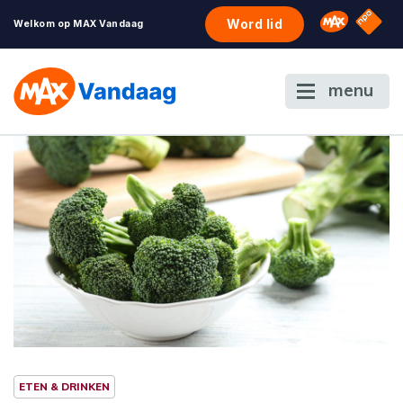
NPO S
Omroep 
Word lid
Welkom op MAX Vandaag
menu
ETEN & DRINKEN