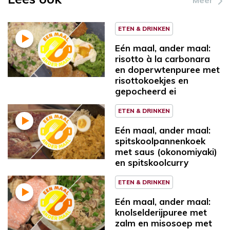
Meer
ETEN & DRINKEN
Eén maal, ander maal:
risotto à la carbonara
en doperwtenpuree met
risottokoekjes en
gepocheerd ei
ETEN & DRINKEN
Eén maal, ander maal:
spitskoolpannenkoek
met saus (okonomiyaki)
en spitskoolcurry
ETEN & DRINKEN
Eén maal, ander maal:
knolselderijpuree met
zalm en misosoep met