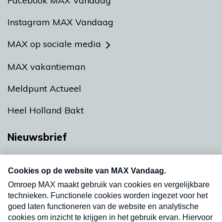
Facebook MAX Vandaag
Instagram MAX Vandaag
MAX op sociale media
MAX vakantieman
Meldpunt Actueel
Heel Holland Bakt
Nieuwsbrief
Neem hier een gratis abonnement op onze
nieuwsbrief. Elke vrijdag- en dinsdagochtend in
uw mailbox.
Verzend