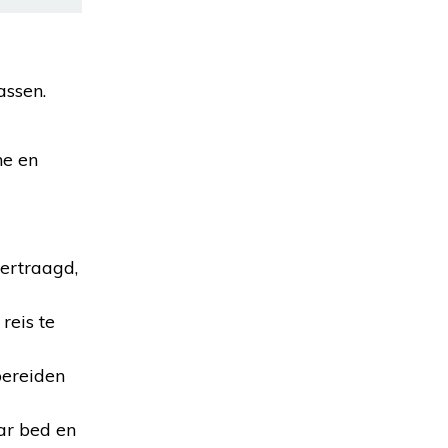
assen.
ne en
vertraagd,
reis te
bereiden
aar bed en