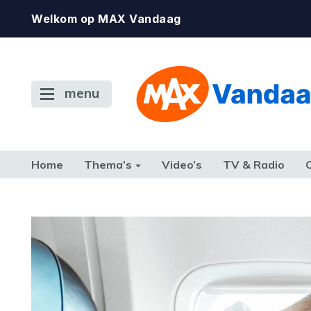
Welkom op MAX Vandaag
menu
Home
Thema’s
Video’s
TV & Radio
CONSUMENT
ETEN & DRINKEN
FAMILIE & RELATIE
GELD, W
TERUG NAAR TOEN