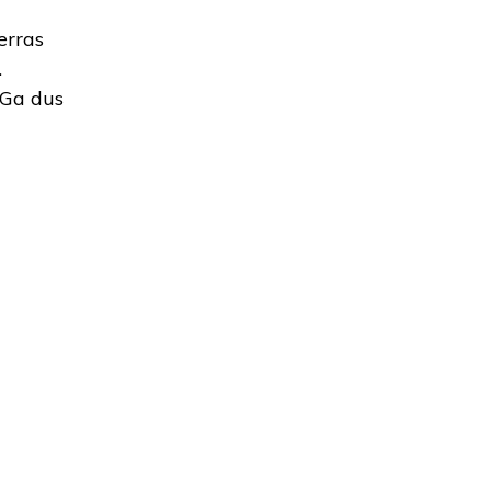
erras
.
 Ga dus