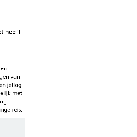
ct heeft
 en
jgen van
en jetlag
elijk met
ag,
nge reis.