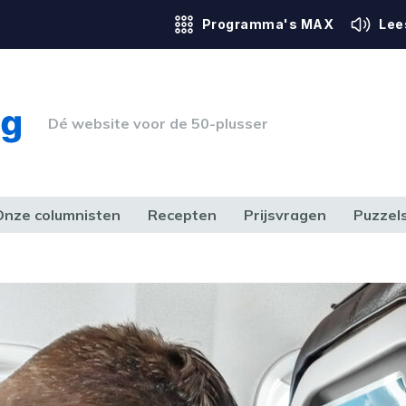
Programma's MAX
Lee
Dé website voor de 50-plusser
Onze columnisten
Recepten
Prijsvragen
Puzzel
ERK & RECHT
GEZONDHEID & SPORT
HUIS, TUIN & HOBBY
MEDIA & 