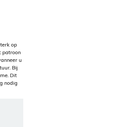
sterk op
t patroon
wanneer u
uur. Bij
me. Dit
ag nodig