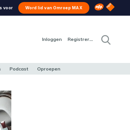
NPO Star
Omroep MAX
s voor
Word lid van Omroep MAX
Inloggen
Registreren
s
Podcast
Oproepen
CULTUUR
NATUUR & MILIEU
REIZEN & VERKEER