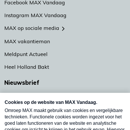
Facebook MAX Vandaag
Instagram MAX Vandaag
MAX op sociale media
MAX vakantieman
Meldpunt Actueel
Heel Holland Bakt
Nieuwsbrief
Neem hier een gratis abonnement op onze
nieuwsbrief. Elke vrijdag- en dinsdagochtend in
uw mailbox.
Verzend