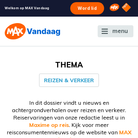
NPO S
Omroep 
Word lid
Welkom op MAX Vandaag
menu
THEMA
REIZEN & VERKEER
In dit dossier vindt u nieuws en
achtergrondverhalen over reizen en verkeer.
Reiservaringen van onze redactie leest u in
Maxime op reis
. Kijk voor meer
reisconsumentennieuws op de website van
MAX