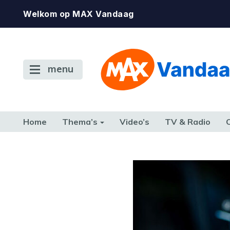
Welkom op MAX Vandaag
menu
Home
Thema’s
Video’s
TV & Radio
CONSUMENT
ETEN & DRINKEN
FAMILIE & RELATIE
GELD, W
TERUG NAAR TOEN