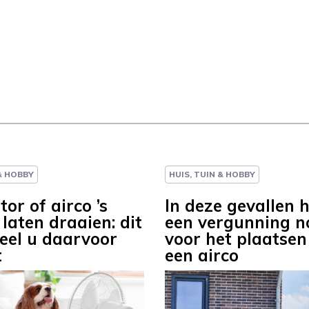
 & HOBBY
HUIS, TUIN & HOBBY
tor of airco ’s
In deze gevallen h
laten draaien: dit
een vergunning n
veel u daarvoor
voor het plaatsen
t
een airco