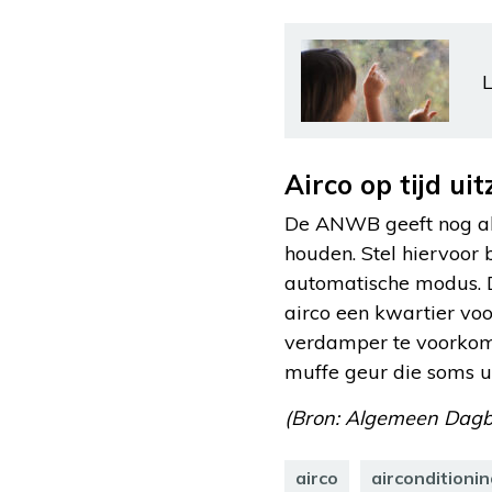
L
Airco op tijd ui
De ANWB geeft nog als
houden. Stel hiervoor 
automatische modus. Di
airco een kwartier vo
verdamper te voorkome
muffe geur die soms u
(Bron: Algemeen Dagb
airco
airconditioni