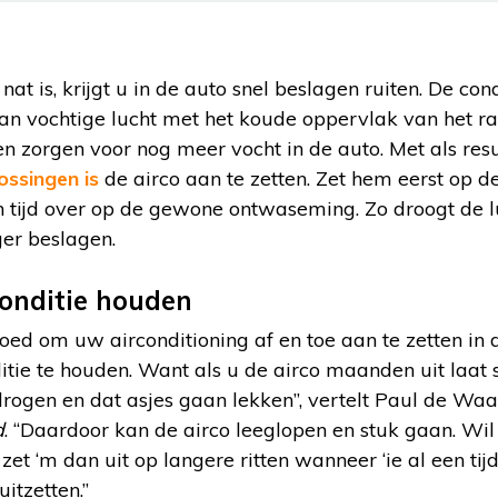
nat is, krijgt u in de auto snel beslagen ruiten. De co
an vochtige lucht met het koude oppervlak van het ra
n zorgen voor nog meer vocht in de auto. Met als resu
ossingen is
de airco aan te zetten. Zet hem eerst op de
 tijd over op de gewone ontwaseming. Zo droogt de lu
ger beslagen.
conditie houden
oed om uw airconditioning af en toe aan te zetten in 
tie te houden. Want als u de airco maanden uit laat s
drogen en dat asjes gaan lekken”, vertelt Paul de Wa
d
. “Daardoor kan de airco leeglopen en stuk gaan. Wil 
zet ‘m dan uit op langere ritten wanneer ‘ie al een tij
itzetten.”