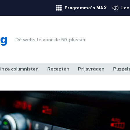
Programma's MAX
Lee
Dé website voor de 50-plusser
Onze columnisten
Recepten
Prijsvragen
Puzzel
ERK & RECHT
GEZONDHEID & SPORT
HUIS, TUIN & HOBBY
MEDIA & 