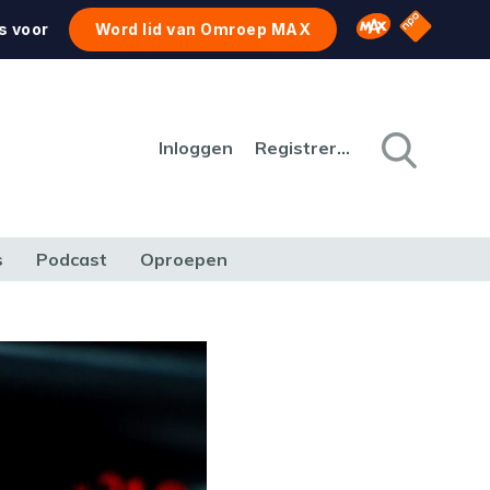
NPO Star
Omroep MAX
s voor
Word lid van Omroep MAX
Inloggen
Registreren
s
Podcast
Oproepen
CULTUUR
NATUUR & MILIEU
REIZEN & VERKEER