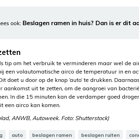
Beslagen ramen in huis? Dan is er dit a
ees ook:
tzetten
 tip om het verbruik te verminderen maar wel de air
bij een volautomatische airco de temperatuur in en ac
t doet u door op de knop ‘auto’ te drukken. Daarnaas
or aankomst uit te zetten, om de aangroei van bacter
n. In die 15 minuten kan de verdamper goed drogen
it een airco kan komen.
lad, ANWB, Autoweek. Foto: Shutterstock)
ng
auto
beslagen ramen
beslagen ruiten
con