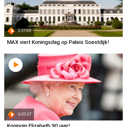
0:01:00
MAX viert Koningsdag op Paleis Soestdijk!
0:05:57
Koningin Elizabeth 90 jaar!