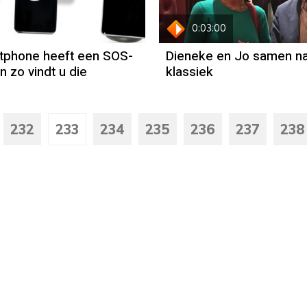
0:03:00
tphone heeft een SOS-
Dieneke en Jo samen n
n zo vindt u die
klassiek
232
233
234
235
236
237
238