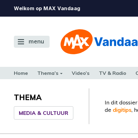
Welkom op MAX Vandaag
menu
Home
Thema’s
Video’s
TV & Radio
CONSUMENT
ETEN & DRINKEN
FAMILIE & RELATIE
GELD, W
TERUG NAAR TOEN
THEMA
In dit dossi
de
digitips
, 
MEDIA & CULTUUR