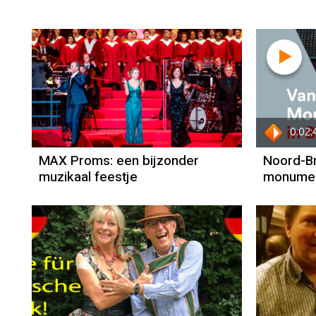
0:02:
MAX Proms: een bijzonder
Noord-B
muzikaal feestje
monument