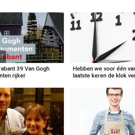
47
rabant 39 Van Gogh
Hebben we voor één va
en rijker
laatste keren de klok ve