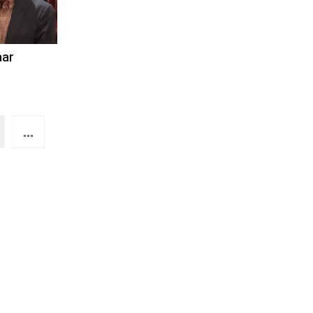
aar
...