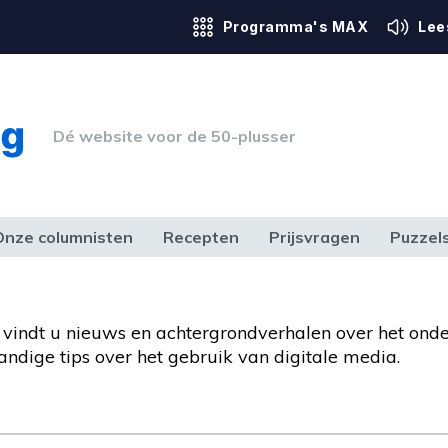
Programma's MAX
Lee
Dé website voor de 50-plusser
Onze columnisten
Recepten
Prijsvragen
Puzzel
ERK & RECHT
GEZONDHEID & SPORT
HUIS, TUIN & HOBBY
MEDIA & 
er vindt u nieuws en achtergrondverhalen over het ond
handige tips over het gebruik van digitale media.