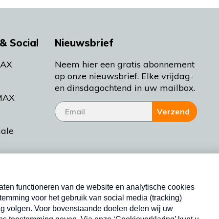
& Social
Nieuwsbrief
MAX
Neem hier een gratis abonnement
op onze nieuwsbrief. Elke vrijdag-
en dinsdagochtend in uw mailbox.
MAX
Verzend
iale
tieman
ctueel
Nieuwsbrief
d Bakt
Neem hier een gratis abonnement op onze