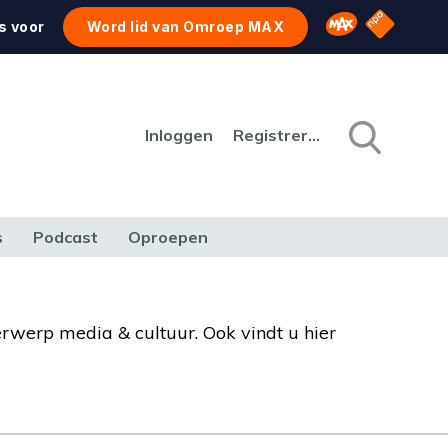
NPO Star
Omroep MAX
s voor
Word lid van Omroep MAX
Inloggen
Registreren
s
Podcast
Oproepen
CULTUUR
NATUUR & MILIEU
REIZEN & VERKEER
erwerp media & cultuur. Ook vindt u hier