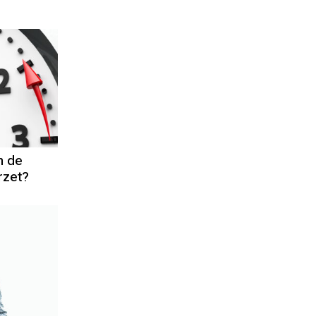
n de
rzet?