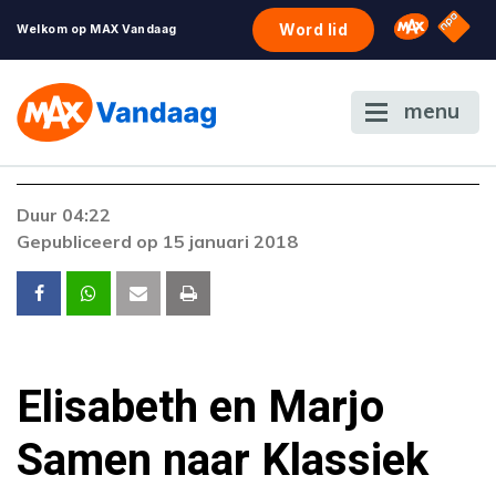
NPO S
Omroep 
Word lid
Welkom op MAX Vandaag
menu
Duur 04:22
Gepubliceerd op 15 januari 2018
Elisabeth en Marjo
Samen naar Klassiek