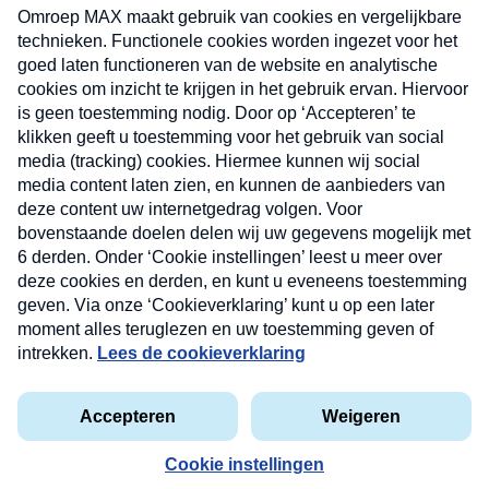
uw mailbox.
Verzend
Nieuwsbrief
Neem hier een gratis abonnement op onze
nieuwsbrief. Elke vrijdag- en dinsdagochtend in uw
mailbox.
Contact
Algemene voorwaarden
Privacyverklaring
Cookieverklaring
Kwetsbaarheid melden
privacyverklaring
Copyright © 2026 MAX Vandaag -
Omroep MAX