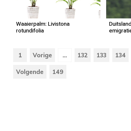
Waaierpalm: Livistona
Duitsland
rotundifolia
emigrat
1
Vorige
...
132
133
134
Volgende
149