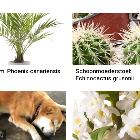
m: Phoenix canariensis
Schoonmoederstoel:
Echinocactus grusonii
19