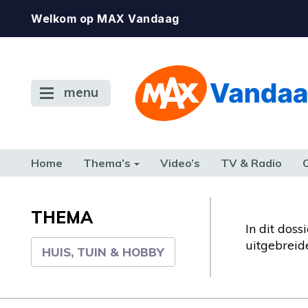
Welkom op MAX Vandaag
menu
Home
Thema’s
Video’s
TV & Radio
CONSUMENT
ETEN & DRINKEN
FAMILIE & RELATIE
GELD, W
TERUG NAAR TOEN
THEMA
In dit doss
uitgebrei
HUIS, TUIN & HOBBY