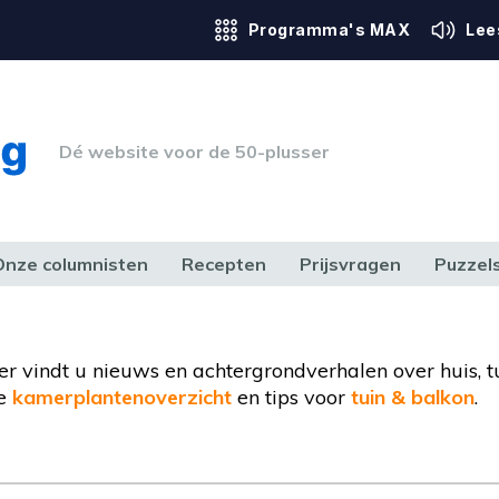
Programma's MAX
Lee
Dé website voor de 50-plusser
Onze columnisten
Recepten
Prijsvragen
Puzzel
ERK & RECHT
GEZONDHEID & SPORT
HUIS, TUIN & HOBBY
MEDIA & 
ier vindt u nieuws en achtergrondverhalen over huis, t
de
kamerplantenoverzicht
en tips voor
tuin & balkon
.