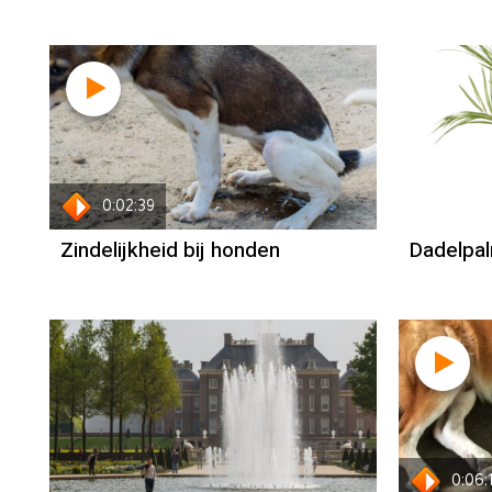
0:02:39
Zindelijkheid bij honden
Dadelpal
Column
Paul Rem
0:06: