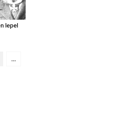
n lepel
...