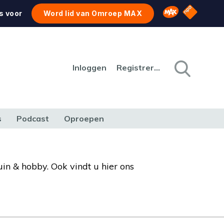
NPO Star
Omroep MAX
s voor
Word lid van Omroep MAX
Inloggen
Registreren
s
Podcast
Oproepen
CULTUUR
NATUUR & MILIEU
REIZEN & VERKEER
uin & hobby. Ook vindt u hier ons