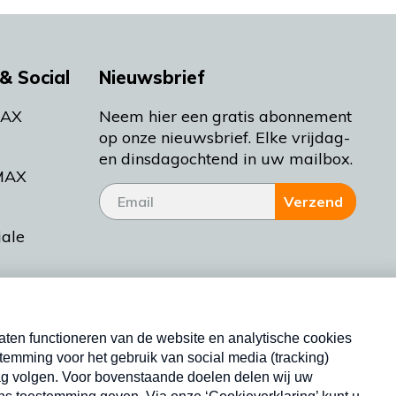
& Social
Nieuwsbrief
MAX
Neem hier een gratis abonnement
op onze nieuwsbrief. Elke vrijdag-
en dinsdagochtend in uw mailbox.
MAX
Verzend
iale
tieman
ctueel
Nieuwsbrief
d Bakt
Neem hier een gratis abonnement op onze