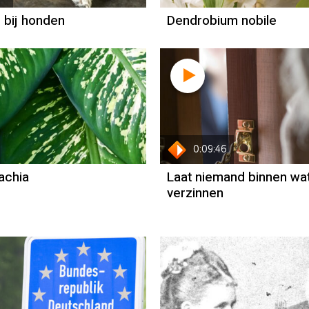
e bij honden
Dendrobium nobile
0:09:46
achia
Laat niemand binnen wa
verzinnen
Column