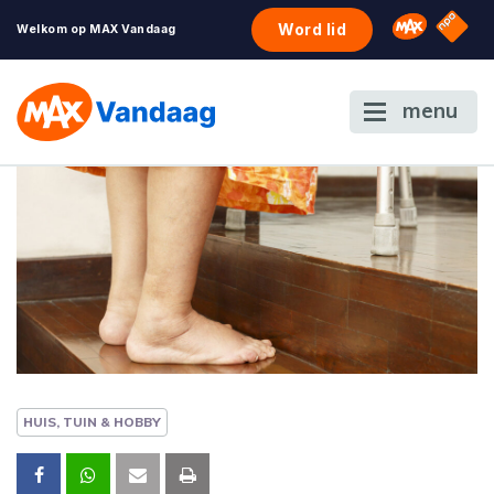
NPO S
Omroep 
Word lid
Welkom op MAX Vandaag
menu
HUIS, TUIN & HOBBY