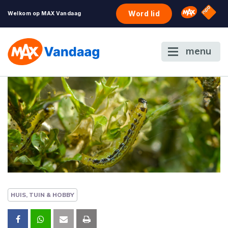
NPO S
Omroep 
Word lid
Welkom op MAX Vandaag
menu
HUIS, TUIN & HOBBY