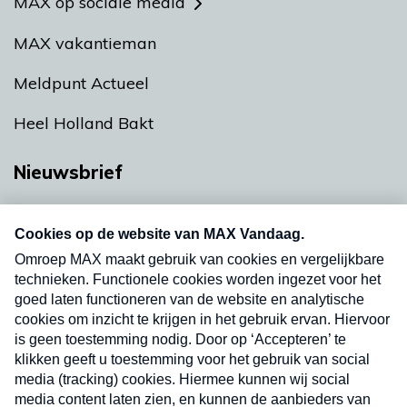
MAX op sociale media
MAX vakantieman
Meldpunt Actueel
Heel Holland Bakt
Nieuwsbrief
Neem hier een gratis abonnement op onze
nieuwsbrief. Elke vrijdag- en dinsdagochtend in
uw mailbox.
Verzend