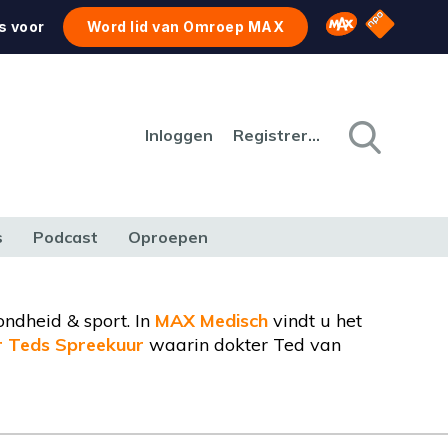
NPO Star
Omroep MAX
s voor
Word lid van Omroep MAX
Inloggen
Registreren
s
Podcast
Oproepen
CULTUUR
NATUUR & MILIEU
REIZEN & VERKEER
ondheid & sport. In
MAX Medisch
vindt u het
r Teds Spreekuur
waarin dokter Ted van