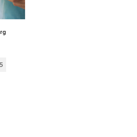
org
5