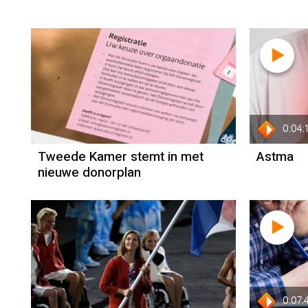
0:04:
Tweede Kamer stemt in met
Astma
nieuwe donorplan
0:07: