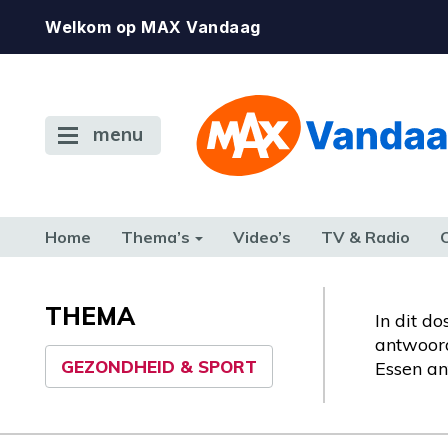
Welkom op MAX Vandaag
menu
Home
Thema’s
Video’s
TV & Radio
CONSUMENT
ETEN & DRINKEN
FAMILIE & RELATIE
GELD, W
TERUG NAAR TOEN
THEMA
In dit d
antwoord
GEZONDHEID & SPORT
Essen an