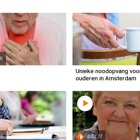
18
Unieke noodopvang voo
ouderen in Amsterdam
46
0:02:27