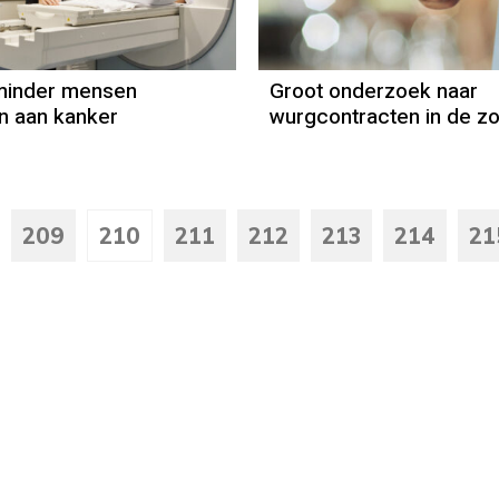
minder mensen
Groot onderzoek naar
en aan kanker
wurgcontracten in de z
209
210
211
212
213
214
21