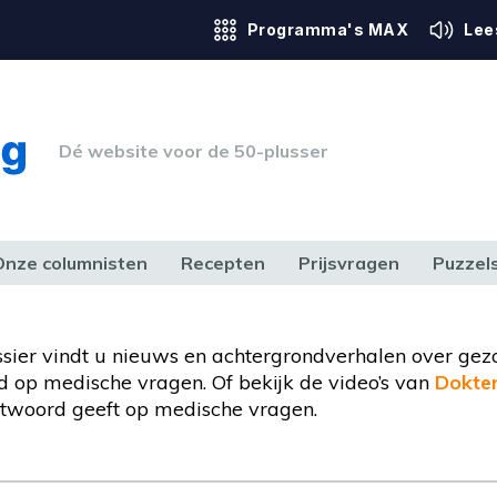
Programma's MAX
Lee
Dé website voor de 50-plusser
Onze columnisten
Recepten
Prijsvragen
Puzzel
ERK & RECHT
GEZONDHEID & SPORT
HUIS, TUIN & HOBBY
MEDIA & 
ossier vindt u nieuws en achtergrondverhalen over gez
 op medische vragen. Of bekijk de video’s van
Dokte
twoord geeft op medische vragen.