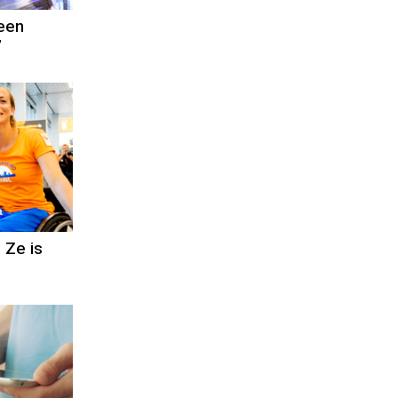
 een
’
. Ze is