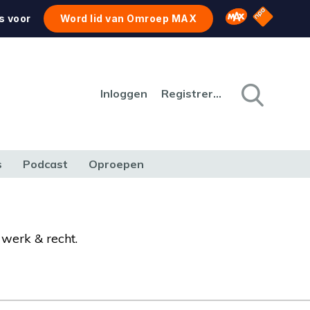
NPO Star
Omroep MAX
s voor
Word lid van Omroep MAX
Inloggen
Registreren
s
Podcast
Oproepen
CULTUUR
NATUUR & MILIEU
REIZEN & VERKEER
 werk & recht.