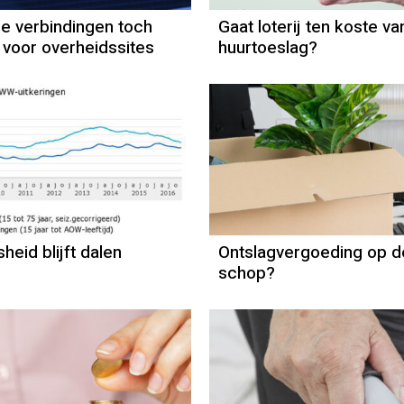
de verbindingen toch
Gaat loterij ten koste va
t voor overheidssites
huurtoeslag?
heid blijft dalen
Ontslagvergoeding op d
schop?
Pensioen