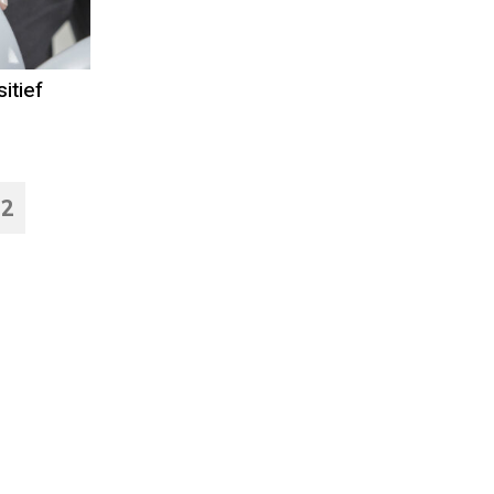
itief
12