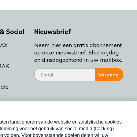
& Social
Nieuwsbrief
MAX
Neem hier een gratis abonnement
op onze nieuwsbrief. Elke vrijdag-
en dinsdagochtend in uw mailbox.
MAX
Verzend
iale
tieman
ctueel
Nieuwsbrief
d Bakt