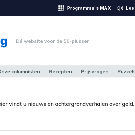
Programma's MAX
Lee
Dé website voor de 50-plusser
Onze columnisten
Recepten
Prijsvragen
Puzzel
ERK & RECHT
GEZONDHEID & SPORT
HUIS, TUIN & HOBBY
MEDIA & 
ssier vindt u nieuws en achtergrondverhalen over geld,