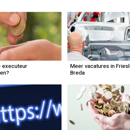
Erfenis
e executeur
Meer vacatures in Fries
wen?
Breda
Toeslagen