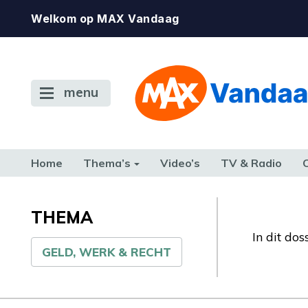
Welkom op MAX Vandaag
menu
Home
Thema’s
Video’s
TV & Radio
CONSUMENT
ETEN & DRINKEN
FAMILIE & RELATIE
GELD, W
TERUG NAAR TOEN
THEMA
In dit do
GELD, WERK & RECHT