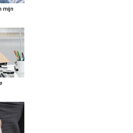
n mijn
e