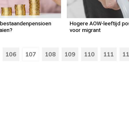
abestaandenpensioen
Hogere AOW-leeftijd pos
aien?
voor migrant
106
107
108
109
110
111
1