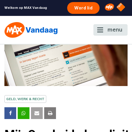
NPO S
Omroep 
Word lid
Welkom op MAX Vandaag
menu
GELD, WERK & RECHT