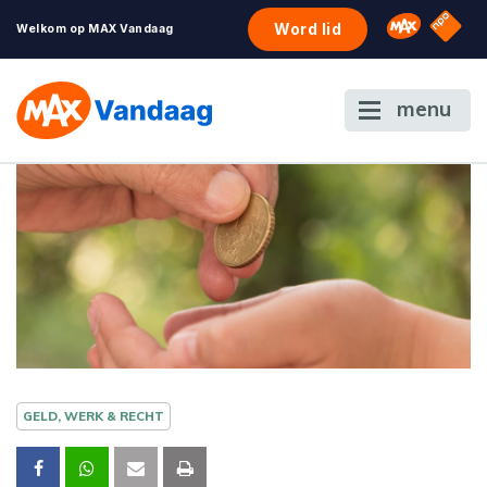
NPO S
Omroep 
Word lid
Welkom op MAX Vandaag
menu
GELD, WERK & RECHT