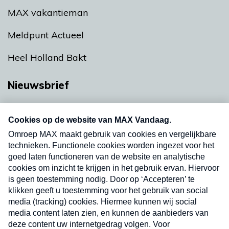
MAX vakantieman
Meldpunt Actueel
Heel Holland Bakt
Nieuwsbrief
Neem hier een gratis abonnement op onze
nieuwsbrief. Elke vrijdag- en dinsdagochtend in
uw mailbox.
Verzend