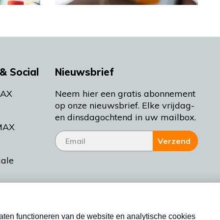
& Social
Nieuwsbrief
MAX
Neem hier een gratis abonnement
op onze nieuwsbrief. Elke vrijdag-
en dinsdagochtend in uw mailbox.
MAX
Verzend
iale
tieman
ctueel