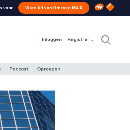
NPO Star
Omroep MAX
s voor
Word lid van Omroep MAX
Inloggen
Registreren
s
Podcast
Oproepen
CULTUUR
NATUUR & MILIEU
REIZEN & VERKEER