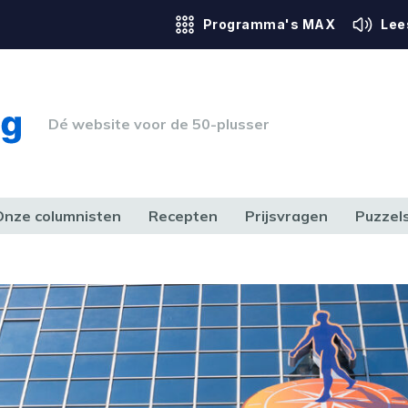
Programma's MAX
Lee
Dé website voor de 50-plusser
Onze columnisten
Recepten
Prijsvragen
Puzzel
ERK & RECHT
GEZONDHEID & SPORT
HUIS, TUIN & HOBBY
MEDIA & 