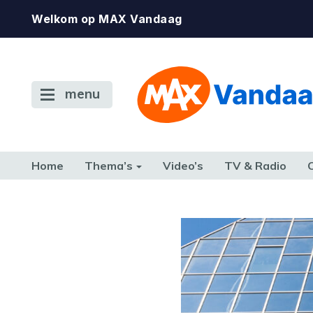
Welkom op MAX Vandaag
menu
Home
Thema’s
Video’s
TV & Radio
CONSUMENT
ETEN & DRINKEN
FAMILIE & RELATIE
GELD, W
TERUG NAAR TOEN