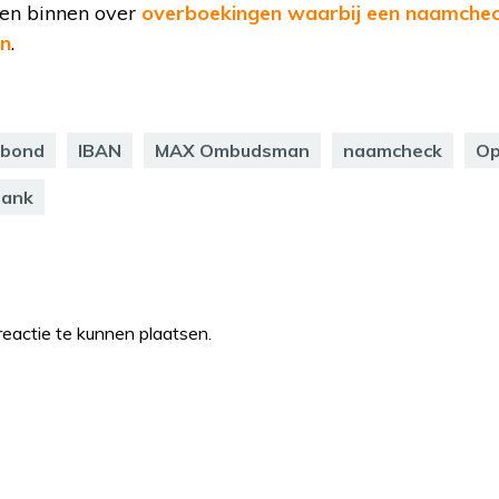
gen binnen over
overboekingen waarbij een naamchec
en
.
bond
IBAN
MAX Ombudsman
naamcheck
Op
ank
eactie te kunnen plaatsen.