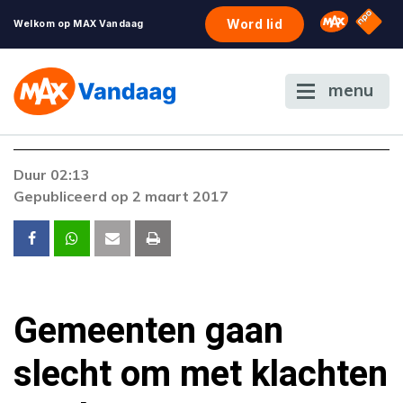
NPO S
Omroep 
Word lid
Welkom op MAX Vandaag
menu
Foutcode 403
Duur 02:13
De gewenste stream is op dit moment niet
Gepubliceerd op 2 maart 2017
beschikbaar. Als het probleem zich blijft
voordoen, neem dan contact op met onze
klantenservice.
Gemeenten gaan
slecht om met klachten