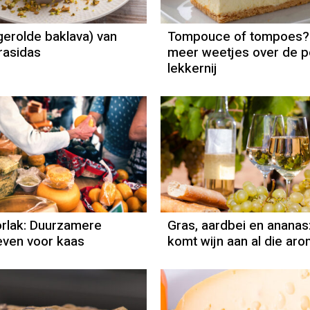
(gerolde baklava) van
Tompouce of tompoes?
rasidas
meer weetjes over de p
lekkernij
Column
Emina Zorlak
rlak: Duurzamere
Gras, aardbei en ananas
ieven voor kaas
komt wijn aan al die aro