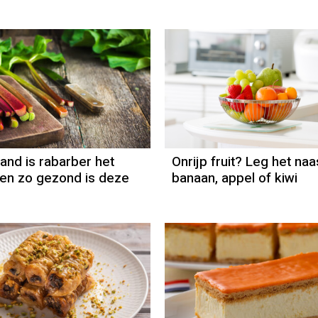
nd is rabarber het
Onrijp fruit? Leg het na
 en zo gezond is deze
banaan, appel of kiwi
Recept
Yannis Vrasidas