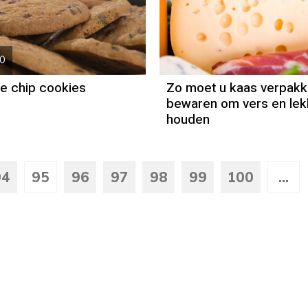
Recept
Robèrt van
Beckhoven
50
e chip cookies
Zo moet u kaas verpakk
bewaren om vers en lek
houden
94
95
96
97
98
99
100
...