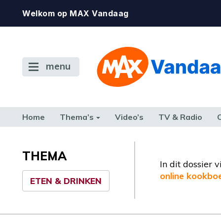
Welkom op MAX Vandaag
menu
Home
Thema’s
Video’s
TV & Radio
CONSUMENT
ETEN & DRINKEN
FAMILIE & RELATIE
GELD, W
TERUG NAAR TOEN
THEMA
In dit dossier
online kookbo
ETEN & DRINKEN