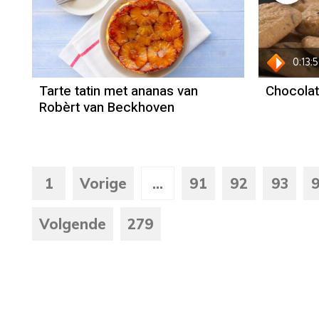
Recept
Robèrt van
Beckhoven
0:13:
Tarte tatin met ananas van
Chocolat
Robèrt van Beckhoven
1
Vorige
...
91
92
93
Volgende
279