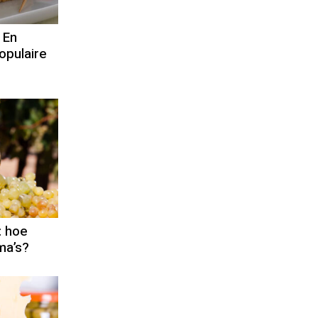
 En
opulaire
: hoe
ma’s?