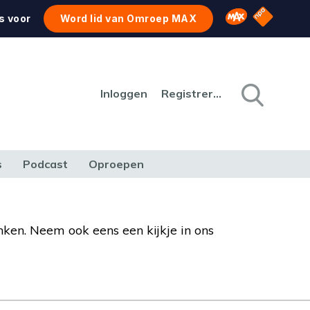
NPO Star
Omroep MAX
s voor
Word lid van Omroep MAX
Inloggen
Registreren
s
Podcast
Oproepen
CULTUUR
NATUUR & MILIEU
REIZEN & VERKEER
nken. Neem ook eens een kijkje in ons