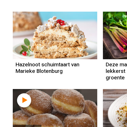
Recept
Marieke Blotenburg
Hazelnoot schuimtaart van
Deze maa
Marieke Blotenburg
lekkerst
groente
Recept
Robèrt van
Beckhoven