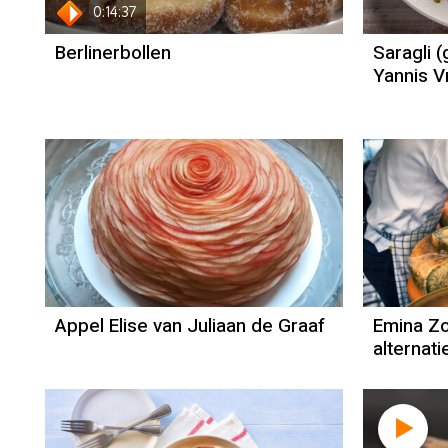
0:14:37
Berlinerbollen
Saragli 
Yannis V
Recept
Juliaan de Graaf
Appel Elise van Juliaan de Graaf
Emina Zo
alternat