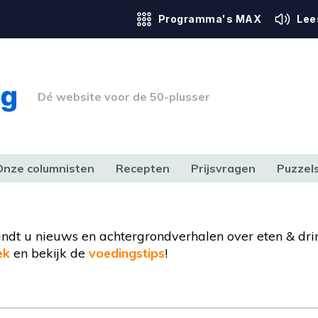
Programma's MAX
Lee
Dé website voor de 50-plusser
Onze columnisten
Recepten
Prijsvragen
Puzzel
ERK & RECHT
GEZONDHEID & SPORT
HUIS, TUIN & HOBBY
MEDIA & 
 vindt u nieuws en achtergrondverhalen over eten & dri
ek
en bekijk de
voedingstips
!