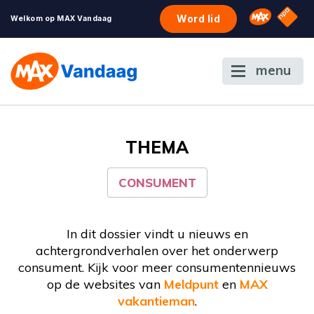
NPO S
Omroep 
Word lid
Welkom op MAX Vandaag
menu
THEMA
CONSUMENT
In dit dossier vindt u nieuws en
achtergrondverhalen over het onderwerp
consument. Kijk voor meer consumentennieuws
op de websites van
Meldpunt
en
MAX
vakantieman
.