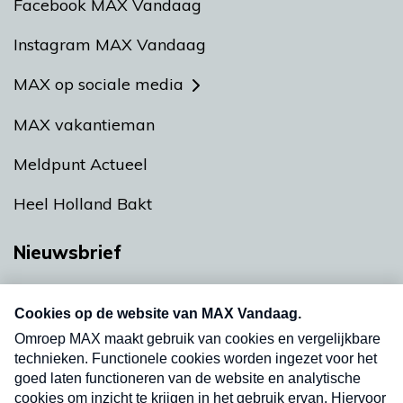
Facebook MAX Vandaag
Instagram MAX Vandaag
MAX op sociale media
MAX vakantieman
Meldpunt Actueel
Heel Holland Bakt
Nieuwsbrief
Neem hier een gratis abonnement op onze
nieuwsbrief. Elke vrijdag- en dinsdagochtend in
uw mailbox.
Verzend