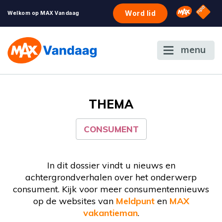
NPO S
Omroep 
Word lid
Welkom op MAX Vandaag
menu
THEMA
CONSUMENT
In dit dossier vindt u nieuws en
achtergrondverhalen over het onderwerp
consument. Kijk voor meer consumentennieuws
op de websites van
Meldpunt
en
MAX
vakantieman
.