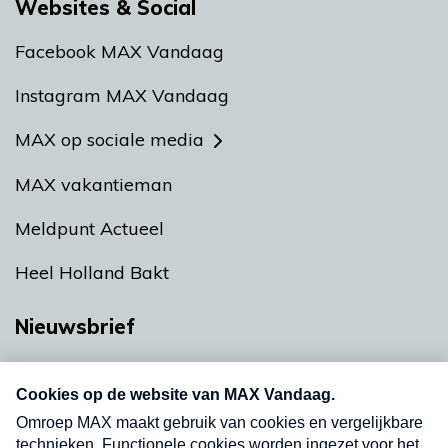
Websites & Social
Facebook MAX Vandaag
Instagram MAX Vandaag
MAX op sociale media
MAX vakantieman
Meldpunt Actueel
Heel Holland Bakt
Nieuwsbrief
Neem hier een gratis abonnement op onze
nieuwsbrief. Elke vrijdag- en dinsdagochtend in
uw mailbox.