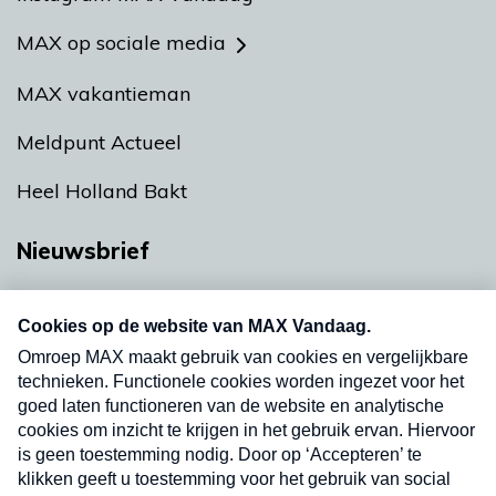
MAX op sociale media
MAX vakantieman
Meldpunt Actueel
Heel Holland Bakt
Nieuwsbrief
Neem hier een gratis abonnement op onze
nieuwsbrief. Elke vrijdag- en dinsdagochtend in
uw mailbox.
Verzend