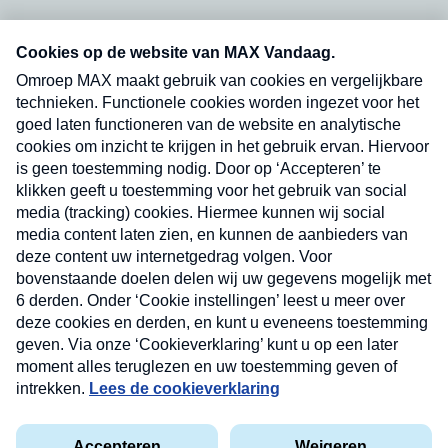
Neem hier een gratis abonnement op onze
nieuwsbrief. Elke vrijdag- en dinsdagochtend in
uw mailbox.
Verzend
Nieuwsbrief
Neem hier een gratis abonnement op onze
nieuwsbrief. Elke vrijdag- en dinsdagochtend in uw
mailbox.
Contact
Algemene voorwaarden
Privacyverklaring
Cookieverklaring