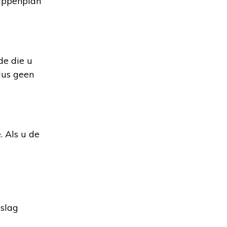
tappenplan
de die u
dus geen
. Als u de
eslag