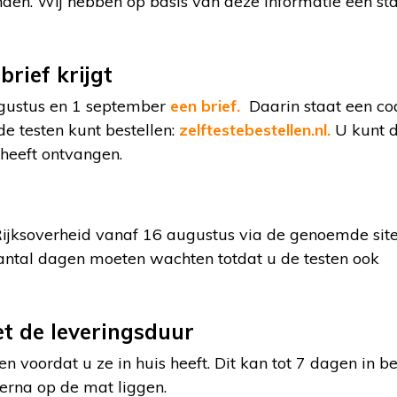
vinden. Wij hebben op basis van deze informatie een s
brief krijgt
ugustus en 1 september
een brief.
Daarin staat een co
e testen kunt bestellen:
zelftestebestellen.nl.
U kunt 
 heeft ontvangen.
Rijksoverheid vanaf 16 augustus via de genoemde site
 aantal dagen moeten wachten totdat u de testen ook
t de leveringsduur
en voordat u ze in huis heeft. Dit kan tot 7 dagen in b
erna op de mat liggen.