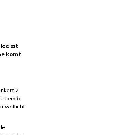
Hoe zit
oe komt
enkort 2
het einde
u wellicht
de