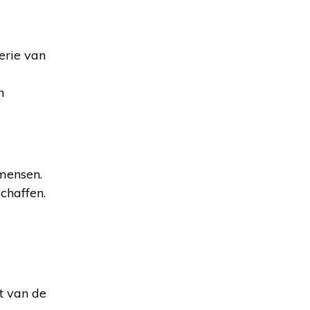
erie van
n
 mensen.
chaffen.
u
at van de