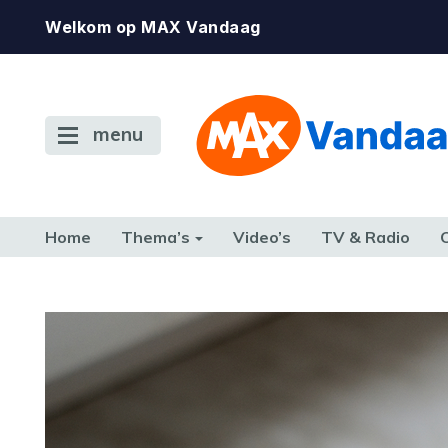
Welkom op MAX Vandaag
menu
Home
Thema’s
Video’s
TV & Radio
CONSUMENT
ETEN & DRINKEN
FAMILIE & RELATIE
GELD, W
TERUG NAAR TOEN