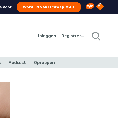
NPO Star
Omroep MAX
s voor
Word lid van Omroep MAX
Inloggen
Registreren
s
Podcast
Oproepen
CULTUUR
NATUUR & MILIEU
REIZEN & VERKEER