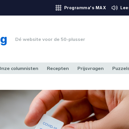
Programma's MAX
Lee
Dé website voor de 50-plusser
Onze columnisten
Recepten
Prijsvragen
Puzzel
ERK & RECHT
GEZONDHEID & SPORT
HUIS, TUIN & HOBBY
MEDIA & 