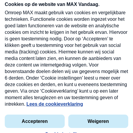
nieuwsbrief. Elke vrijdag- en dinsdagochtend in
uw mailbox.
Verzend
Nieuwsbrief
Neem hier een gratis abonnement op onze
nieuwsbrief. Elke vrijdag- en dinsdagochtend in uw
mailbox.
Contact
Algemene voorwaarden
Privacyverklaring
Cookieverklaring
Kwetsbaarheid melden
privacyverklaring
Copyright © 2026 MAX Vandaag -
Omroep MAX