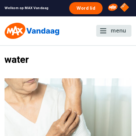
NPO S
Omroep 
Word lid
Welkom op MAX Vandaag
menu
water