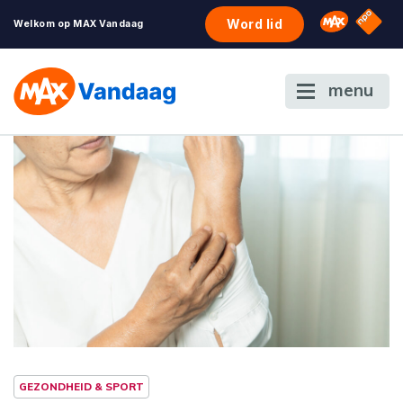
NPO S
Omroep 
Word lid
Welkom op MAX Vandaag
menu
GEZONDHEID & SPORT