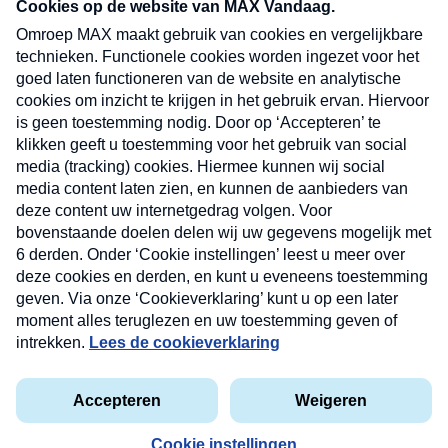
nieuwsbrief. Elke vrijdag- en dinsdagochtend in
uw mailbox.
Verzend
Nieuwsbrief
Neem hier een gratis abonnement op onze
nieuwsbrief. Elke vrijdag- en dinsdagochtend in uw
mailbox.
Contact
Algemene voorwaarden
Privacyverklaring
Cookieverklaring
Kwetsbaarheid melden
privacyverklaring
Copyright © 2026 MAX Vandaag -
Omroep MAX