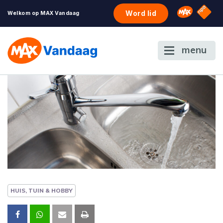
NPO S
Omroep 
Word lid
Welkom op MAX Vandaag
menu
HUIS, TUIN & HOBBY