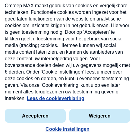
uw mailbox.
Verzend
Nieuwsbrief
Neem hier een gratis abonnement op onze
nieuwsbrief. Elke vrijdag- en dinsdagochtend in uw
mailbox.
Contact
Algemene voorwaarden
Privacyverklaring
Cookieverklaring
Kwetsbaarheid melden
privacyverklaring
Copyright © 2026 MAX Vandaag -
Omroep MAX