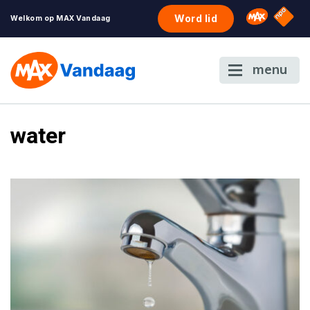
NPO S
Omroep 
Word lid
Welkom op MAX Vandaag
menu
water