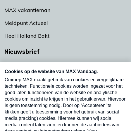
MAX vakantieman
Meldpunt Actueel
Heel Holland Bakt
Nieuwsbrief
Neem hier een gratis abonnement op onze
nieuwsbrief. Elke vrijdag- en dinsdagochtend in
uw mailbox.
Verzend