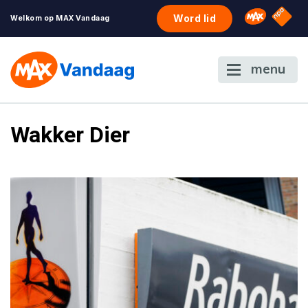
NPO S
Omroep 
Word lid
Welkom op MAX Vandaag
menu
Wakker Dier