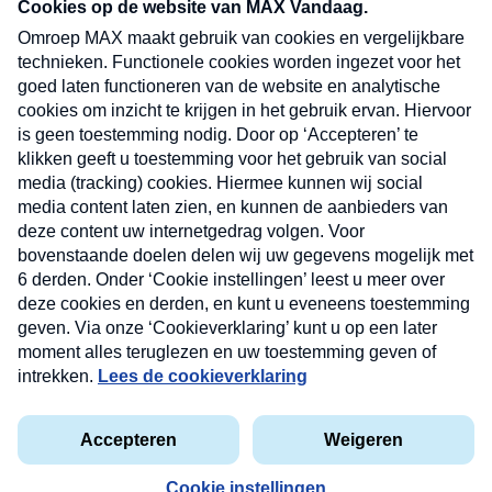
nieuwsbrief. Elke vrijdag- en dinsdagochtend in
uw mailbox.
Verzend
Nieuwsbrief
Neem hier een gratis abonnement op onze
nieuwsbrief. Elke vrijdag- en dinsdagochtend in uw
mailbox.
Contact
Algemene voorwaarden
Privacyverklaring
Cookieverklaring
Kwetsbaarheid melden
privacyverklaring
Copyright © 2026 MAX Vandaag -
Omroep MAX