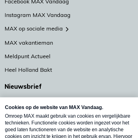
Facebook MAX Vandaag
Instagram MAX Vandaag
MAX op sociale media
MAX vakantieman
Meldpunt Actueel
Heel Holland Bakt
Nieuwsbrief
Neem hier een gratis abonnement op onze
nieuwsbrief. Elke vrijdag- en dinsdagochtend in
uw mailbox.
Verzend