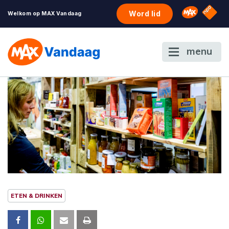
NPO S
Omroep 
Word lid
Welkom op MAX Vandaag
menu
ETEN & DRINKEN