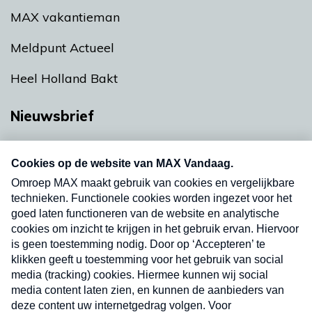
MAX vakantieman
Meldpunt Actueel
Heel Holland Bakt
Nieuwsbrief
Neem hier een gratis abonnement op onze
nieuwsbrief. Elke vrijdag- en dinsdagochtend in
uw mailbox.
Verzend