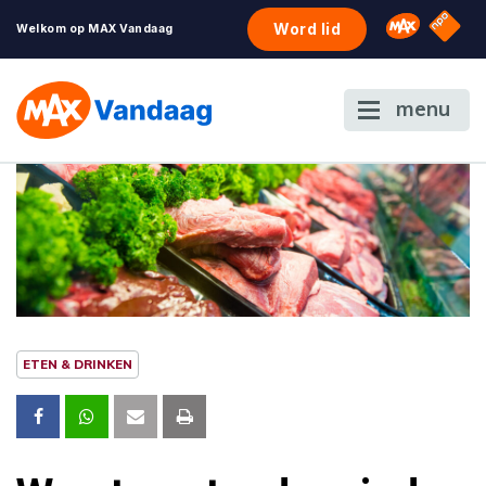
NPO S
Omroep 
Word lid
Welkom op MAX Vandaag
menu
ETEN & DRINKEN