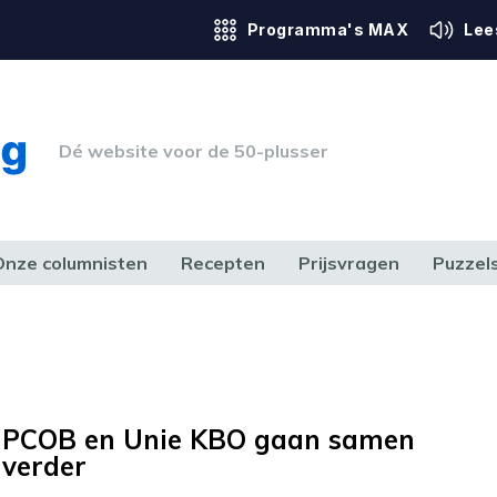
Programma's MAX
Lee
Dé website voor de 50-plusser
Onze columnisten
Recepten
Prijsvragen
Puzzel
ERK & RECHT
GEZONDHEID & SPORT
HUIS, TUIN & HOBBY
MEDIA & 
PCOB en Unie KBO gaan samen
verder