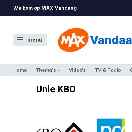
Welkom op MAX Vandaag
menu
Home
Thema’s
Video’s
TV & Radio
CONSUMENT
ETEN & DRINKEN
FAMILIE & RELATIE
GELD, W
Unie KBO
TERUG NAAR TOEN