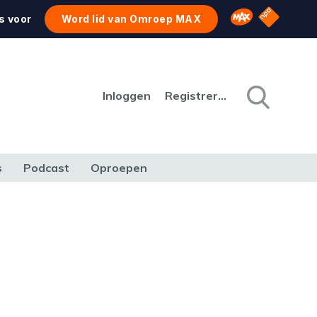
NPO Star
Omroep MAX
s voor
Word lid van Omroep MAX
Inloggen
Registreren
s
Podcast
Oproepen
CULTUUR
NATUUR & MILIEU
REIZEN & VERKEER