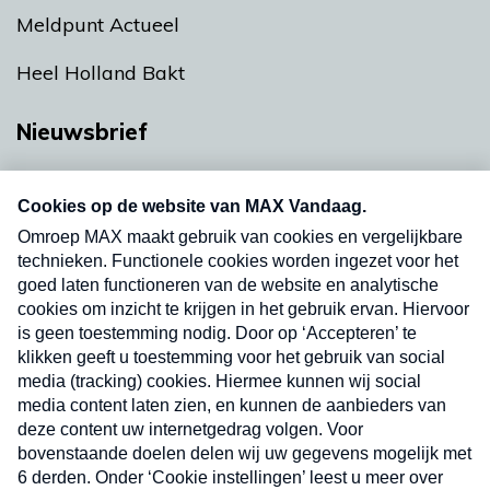
Meldpunt Actueel
Heel Holland Bakt
Nieuwsbrief
Neem hier een gratis abonnement op onze
nieuwsbrief. Elke vrijdag- en dinsdagochtend in
uw mailbox.
Verzend