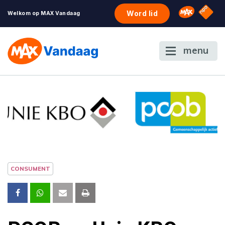
NPO S
Omroep 
Word lid
Welkom op MAX Vandaag
menu
CONSUMENT