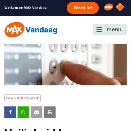
NPO S
Omroep 
Word lid
Welkom op MAX Vandaag
menu
FAMILIE & RELATIE