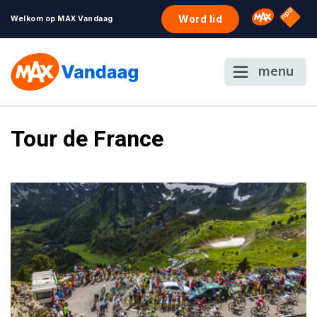
NPO S
Omroep 
Word lid
Welkom op MAX Vandaag
menu
Tour de France