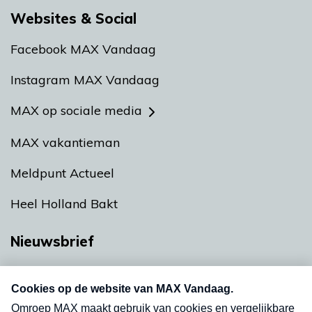
Websites & Social
Facebook MAX Vandaag
Instagram MAX Vandaag
MAX op sociale media
MAX vakantieman
Meldpunt Actueel
Heel Holland Bakt
Nieuwsbrief
Neem hier een gratis abonnement op onze
nieuwsbrief. Elke vrijdag- en dinsdagochtend in
uw mailbox.