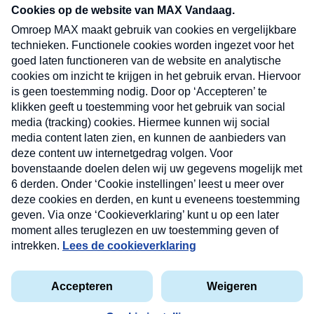
nieuwsbrief. Elke vrijdag- en dinsdagochtend in
uw mailbox.
Verzend
Nieuwsbrief
Neem hier een gratis abonnement op onze
nieuwsbrief. Elke vrijdag- en dinsdagochtend in uw
mailbox.
Contact
Algemene voorwaarden
Privacyverklaring
Cookieverklaring
Kwetsbaarheid melden
privacyverklaring
Copyright © 2026 MAX Vandaag -
Omroep MAX