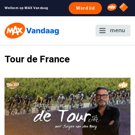
NPO S
Omroep 
Word lid
Welkom op MAX Vandaag
menu
Tour de France