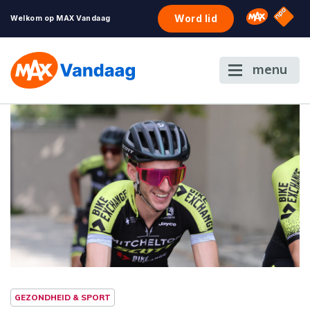
NPO S
Omroep 
Word lid
Welkom op MAX Vandaag
menu
GEZONDHEID & SPORT