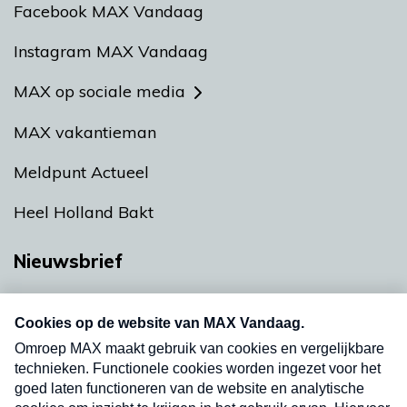
Facebook MAX Vandaag
Instagram MAX Vandaag
MAX op sociale media
MAX vakantieman
Meldpunt Actueel
Heel Holland Bakt
Nieuwsbrief
Neem hier een gratis abonnement op onze
nieuwsbrief. Elke vrijdag- en dinsdagochtend in
uw mailbox.
Verzend