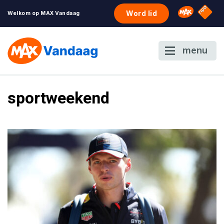
NPO S
Omroep 
Word lid
Welkom op MAX Vandaag
menu
sportweekend