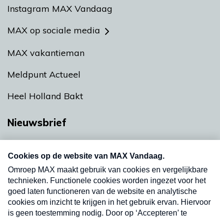
Instagram MAX Vandaag
MAX op sociale media
MAX vakantieman
Meldpunt Actueel
Heel Holland Bakt
Nieuwsbrief
Neem hier een gratis abonnement op onze
nieuwsbrief. Elke vrijdag- en dinsdagochtend in
uw mailbox.
Verzend