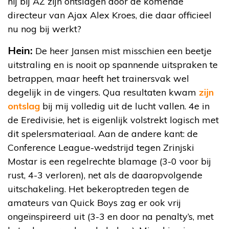
hij bij AZ zijn ontslagen door de komende
directeur van Ajax Alex Kroes, die daar officieel
nu nog bij werkt?
Hein:
De heer Jansen mist misschien een beetje
uitstraling en is nooit op spannende uitspraken te
betrappen, maar heeft het trainersvak wel
degelijk in de vingers. Qua resultaten kwam
zijn
ontslag
bij mij volledig uit de lucht vallen. 4e in
de Eredivisie, het is eigenlijk volstrekt logisch met
dit spelersmateriaal. Aan de andere kant: de
Conference League-wedstrijd tegen Zrinjski
Mostar is een regelrechte blamage (3-0 voor bij
rust, 4-3 verloren), net als de daaropvolgende
uitschakeling. Het bekeroptreden tegen de
amateurs van Quick Boys zag er ook vrij
ongeïnspireerd uit (3-3 en door na penalty’s, met