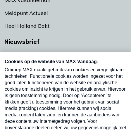
MAX vakantieman
Meldpunt Actueel
Heel Holland Bakt
Nieuwsbrief
Neem hier een gratis abonnement op onze
nieuwsbrief. Elke vrijdag- en dinsdagochtend in
uw mailbox.
Verzend