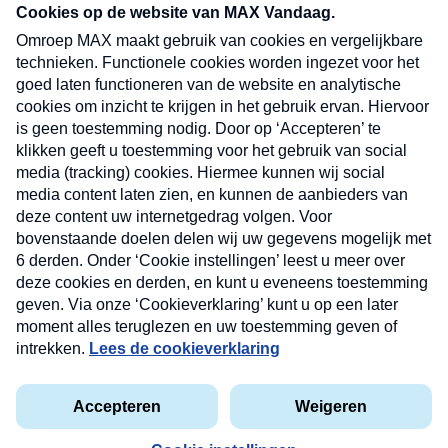
nieuwsbrief. Elke vrijdag- en dinsdagochtend in
uw mailbox.
Verzend
Nieuwsbrief
Neem hier een gratis abonnement op onze
nieuwsbrief. Elke vrijdag- en dinsdagochtend in uw
mailbox.
Contact
Algemene voorwaarden
Privacyverklaring
Cookieverklaring
Kwetsbaarheid melden
privacyverklaring
Copyright © 2026 MAX Vandaag -
Omroep MAX