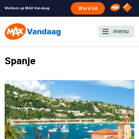
NPO S
Omroep 
Word lid
Welkom op MAX Vandaag
menu
Spanje