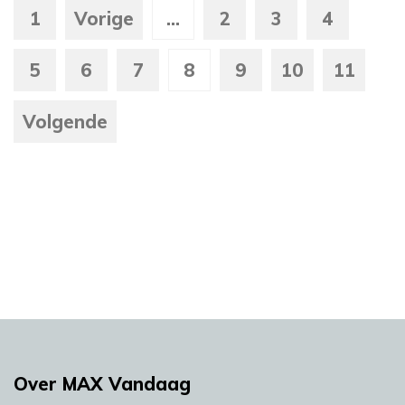
1
Vorige
...
2
3
4
5
6
7
8
9
10
11
Volgende
Over MAX Vandaag