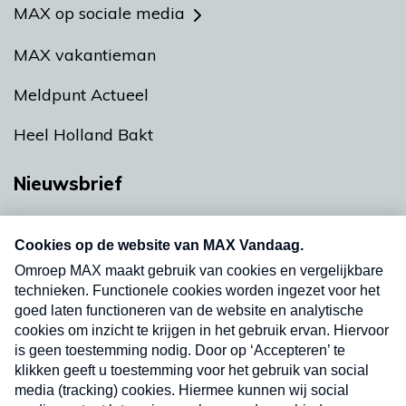
MAX op sociale media
MAX vakantieman
Meldpunt Actueel
Heel Holland Bakt
Nieuwsbrief
Neem hier een gratis abonnement op onze
nieuwsbrief. Elke vrijdag- en dinsdagochtend in
uw mailbox.
Verzend