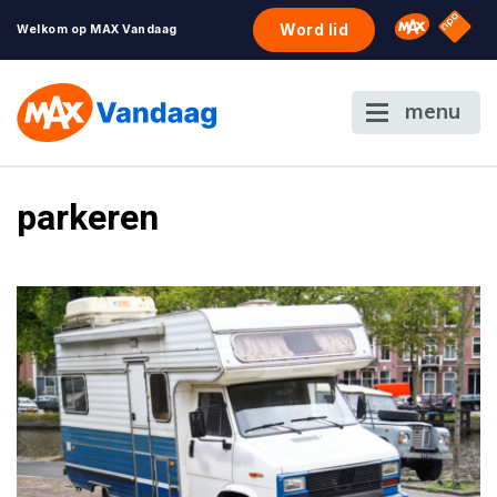
NPO S
Omroep 
Word lid
Welkom op MAX Vandaag
menu
parkeren