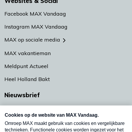
Websites & Social
Facebook MAX Vandaag
Instagram MAX Vandaag
MAX op sociale media
MAX vakantieman
Meldpunt Actueel
Heel Holland Bakt
Nieuwsbrief
Neem hier een gratis abonnement op onze
nieuwsbrief. Elke vrijdag- en dinsdagochtend in
uw mailbox.